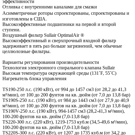
эффективности
Отливка с внутренними каналами для смазки
Асимметричные роторы спроектированы, спроектированы и
изготовлены в США.
Высокоэффективные подшипники на первой и второй
ступени.
Воздушный фильтр Sullair OptimalAir ®
Высокоэффективный и сверхпрочный входной фильтр
задерживает в пять раз больше загрязнений, чем обычные
целлюлозные фильтры.
Варианты регулирования производительности
Технология электронного спирального клапана Sullair
Высокая температура окружающей среды (131˚F, 55˚C)
Нагреватель блока управления
TS190-250 л.с. (190 кВт), от 994 до 1457 см3 (от 28,2 до 41,3
м³/мин), от 100 до 200 фунтов на кв. дюйм (от 7,0 до 13,8 бар)
TS190S-250 л.с. (190 кВт), от 984 до 1443 см3 (от 27,9 до 40,9
м³/мин), от 100 до 200 фунтов на кв. дюйм (от 7,0 до 13,8 бар)
TS190V-250 л.с. (190 кВт), 994-1457 см3 (28,2-41,3 м³/мин),
100-200 фунтов на кв. дюйм (7,0-13,8 бар)
TS220-300 л.с. (220 кВт), 1219-1753 куб.м (34,5-49,6 м³/мин),
100-200 фунтов на кв. дюйм (7,0-13,8 бар)
TS220S-300 л.с. (220 кВт), от 1207 до 1735 куб.м (от 34,2 до