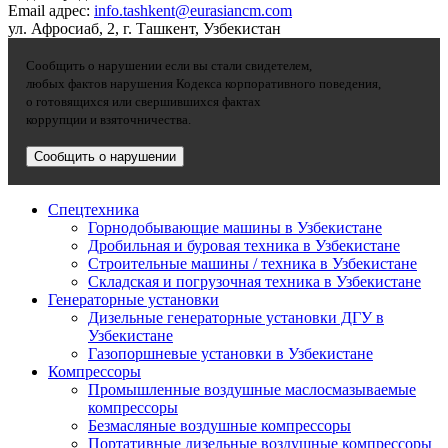
Email адрес:
info.tashkent@eurasiancm.com
ул. Афросиаб, 2, г. Ташкент, Узбекистан
Сообщить о нарушении если вы стали свидетелем,
любых фактов нарушения Кодекса корпоративного поведения,
о готовящихся или свершившихся фактах
коррупции и взяточничества.
Сообщить о нарушении
Спецтехника
Горнодобывающие машины в Узбекистане
Дробильная и буровая техника в Узбекистане
Строительные машины / техника в Узбекистане
Складская и погрузочная техника в Узбекистане
Генераторные установки
Дизельные генераторные установки ДГУ в
Узбекистане
Газопоршневые установки в Узбекистане
Компрессоры
Промышленные воздушные маслосмазываемые
компрессоры
Безмасляные воздушные компрессоры
Портативные дизельные воздушные компрессоры