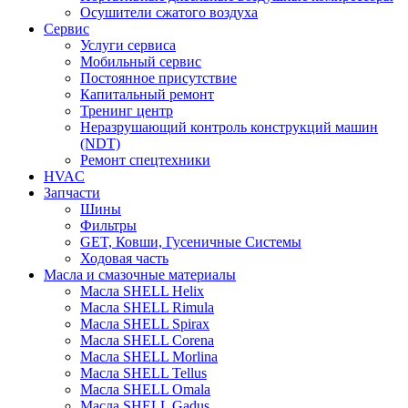
Осушители сжатого воздуха
Сервис
Услуги сервиса
Мобильный сервис
Постоянное присутствие
Капитальный ремонт
Тренинг центр
Неразрушающий контроль конструкций машин
(NDT)
Ремонт спецтехники
HVAC
Запчасти
Шины
Фильтры
GET, Ковши, Гусеничные Системы
Ходовая часть
Масла и смазочные материалы
Масла SHELL Helix
Масла SHELL Rimula
Масла SHELL Spirax
Масла SHELL Corena
Масла SHELL Morlina
Масла SHELL Tellus
Масла SHELL Omala
Масла SHELL Gadus