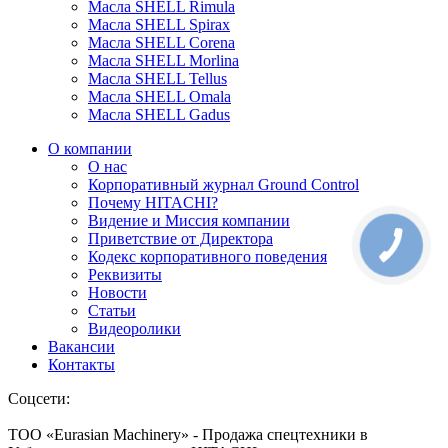
Масла SHELL Rimula
Масла SHELL Spirax
Масла SHELL Corena
Масла SHELL Morlina
Масла SHELL Tellus
Масла SHELL Omala
Масла SHELL Gadus
О компании
О нас
Корпоративный журнал Ground Control
Почему HITACHI?
Видение и Миссия компании
Приветствие от Директора
Кодекс корпоративного поведения
Реквизиты
Новости
Статьи
Видеоролики
Вакансии
Контакты
Соцсети:
ТОО «Eurasian Machinery» - Продажа спецтехники в