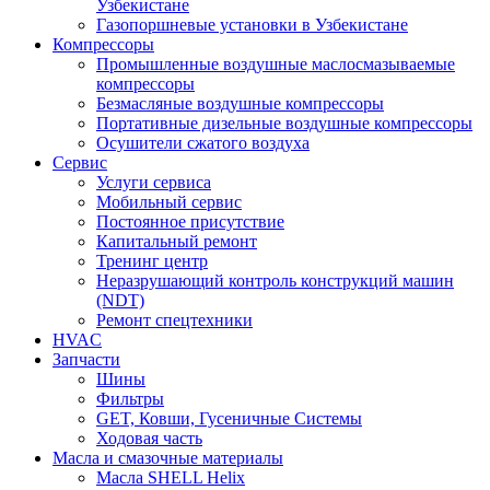
Узбекистане
Газопоршневые установки в Узбекистане
Компрессоры
Промышленные воздушные маслосмазываемые
компрессоры
Безмасляные воздушные компрессоры
Портативные дизельные воздушные компрессоры
Осушители сжатого воздуха
Сервис
Услуги сервиса
Мобильный сервис
Постоянное присутствие
Капитальный ремонт
Тренинг центр
Неразрушающий контроль конструкций машин
(NDT)
Ремонт спецтехники
HVAC
Запчасти
Шины
Фильтры
GET, Ковши, Гусеничные Системы
Ходовая часть
Масла и смазочные материалы
Масла SHELL Helix