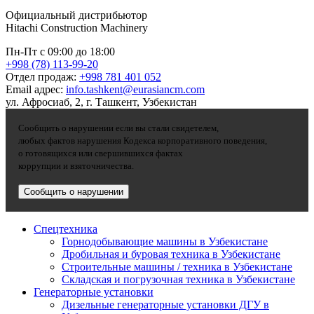
Официальный дистрибьютор
Hitachi Construction Machinery
Пн-Пт с 09:00 до 18:00
+998 (78) 113-99-20
Отдел продаж:
+998 781 401 052
Email адрес:
info.tashkent@eurasiancm.com
ул. Афросиаб, 2, г. Ташкент, Узбекистан
Сообщить о нарушении если вы стали свидетелем,
любых фактов нарушения Кодекса корпоративного поведения,
о готовящихся или свершившихся фактах
коррупции и взяточничества.
Сообщить о нарушении
Спецтехника
Горнодобывающие машины в Узбекистане
Дробильная и буровая техника в Узбекистане
Строительные машины / техника в Узбекистане
Складская и погрузочная техника в Узбекистане
Генераторные установки
Дизельные генераторные установки ДГУ в