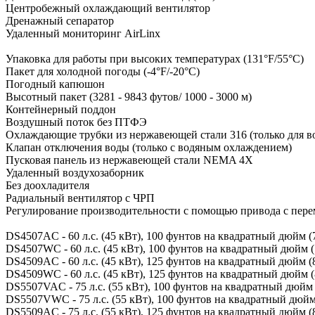
Центробежный охлаждающий вентилятор
Дренажный сепаратор
Удаленный мониторинг AirLinx
Упаковка для работы при высоких температурах (131°F/55°C)
Пакет для холодной погоды (-4°F/-20°C)
Погодный капюшон
Высотный пакет (3281 - 9843 футов/ 1000 - 3000 м)
Контейнерный поддон
Воздушный поток без ПТФЭ
Охлаждающие трубки из нержавеющей стали 316 (только для в
Клапан отключения воды (только с водяным охлаждением)
Пусковая панель из нержавеющей стали NEMA 4X
Удаленный воздухозаборник
Без доохладителя
Радиальный вентилятор с ЧРП
Регулирование производительности с помощью привода с пер
DS4507AC - 60 л.с. (45 кВт), 100 фунтов на квадратный дюйм (7 
DS4507WC - 60 л.с. (45 кВт), 100 фунтов на квадратный дюйм (7 
DS4509AC - 60 л.с. (45 кВт), 125 фунтов на квадратный дюйм (8,
DS4509WC - 60 л.с. (45 кВт), 125 фунтов на квадратный дюйм (8,
DS5507VAC - 75 л.с. (55 кВт), 100 фунтов на квадратный дюйм (7
DS5507VWC - 75 л.с. (55 кВт), 100 фунтов на квадратный дюйм (
DS5509AC - 75 л.с. (55 кВт), 125 фунтов на квадратный дюйм (8,