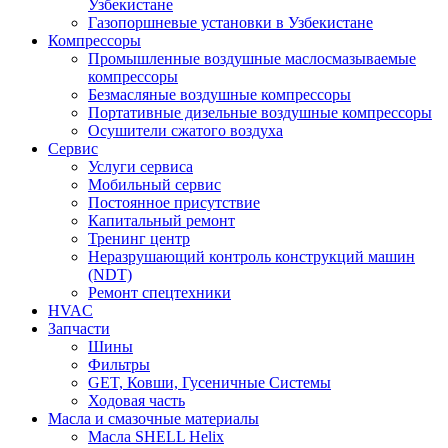
Узбекистане
Газопоршневые установки в Узбекистане
Компрессоры
Промышленные воздушные маслосмазываемые
компрессоры
Безмасляные воздушные компрессоры
Портативные дизельные воздушные компрессоры
Осушители сжатого воздуха
Сервис
Услуги сервиса
Мобильный сервис
Постоянное присутствие
Капитальный ремонт
Тренинг центр
Неразрушающий контроль конструкций машин
(NDT)
Ремонт спецтехники
HVAC
Запчасти
Шины
Фильтры
GET, Ковши, Гусеничные Системы
Ходовая часть
Масла и смазочные материалы
Масла SHELL Helix