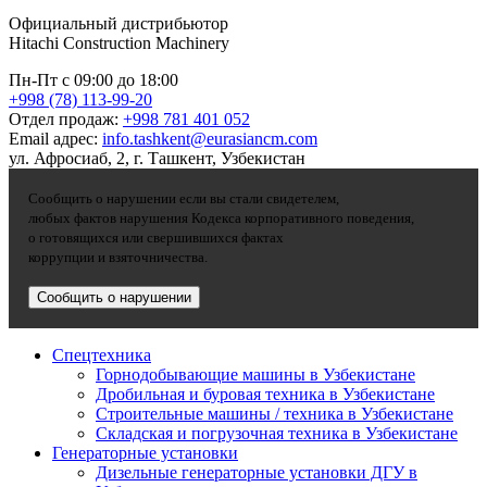
Официальный дистрибьютор
Hitachi Construction Machinery
Пн-Пт с 09:00 до 18:00
+998 (78) 113-99-20
Отдел продаж:
+998 781 401 052
Email адрес:
info.tashkent@eurasiancm.com
ул. Афросиаб, 2, г. Ташкент, Узбекистан
Сообщить о нарушении если вы стали свидетелем,
любых фактов нарушения Кодекса корпоративного поведения,
о готовящихся или свершившихся фактах
коррупции и взяточничества.
Сообщить о нарушении
Спецтехника
Горнодобывающие машины в Узбекистане
Дробильная и буровая техника в Узбекистане
Строительные машины / техника в Узбекистане
Складская и погрузочная техника в Узбекистане
Генераторные установки
Дизельные генераторные установки ДГУ в