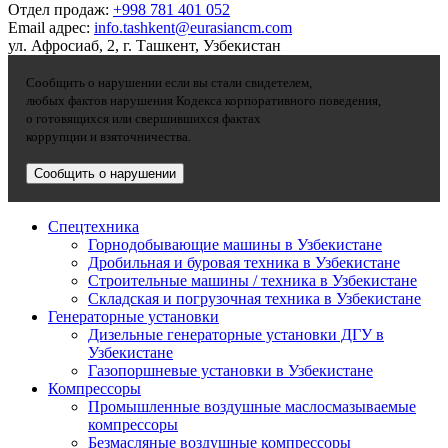
Отдел продаж:
+998 781 401 052
Email адрес:
info.tashkent@eurasiancm.com
ул. Афросиаб, 2, г. Ташкент, Узбекистан
Сообщить о нарушении если вы стали свидетелем,
любых фактов нарушения Кодекса корпоративного поведения,
о готовящихся или свершившихся фактах
коррупции и взяточничества.
Сообщить о нарушении
Спецтехника
Горнодобывающие машины в Узбекистане
Дробильная и буровая техника в Узбекистане
Строительные машины / техника в Узбекистане
Складская и погрузочная техника в Узбекистане
Генераторные установки
Дизельные генераторные установки ДГУ в
Узбекистане
Газопоршневые установки в Узбекистане
Компрессоры
Промышленные воздушные маслосмазываемые
компрессоры
Безмасляные воздушные компрессоры