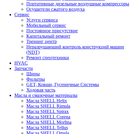
Портативные дизельные воздушные компрессоры
Осушители сжатого воздуха
Сервис
Услуги сервиса
Мобильный сервис
Постоянное присутствие
Капитальный ремонт
Тренинг центр
Неразрушающий контроль конструкций машин
(NDT)
Ремонт спецтехники
HVAC
Запчасти
Шины
Фильтры
GET, Ковши, Гусеничные Системы
Ходовая часть
Масла и смазочные материалы
Масла SHELL Helix
Масла SHELL Rimula
Масла SHELL Spirax
Масла SHELL Corena
Масла SHELL Morlina
Масла SHELL Tellus
Масла SHELL Omala