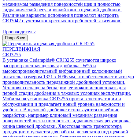
механизмом разведения поверхностей щек и полностью
гидравлической регулировкой клина щековой дробилки.
Различные варианты исполнения позволяют настроить
CRJ3042 с учетом конкретных потребностей заказчиков.
Производитель:
Подробнее
ПЕРЕДВИЖНАЯ
CRJ3255
В установке Cedarapids® CRJ3255 сочетаются широко
распространенная щековая дробилка JW55 и
высокопроизводительный вибрационный колосниковый
питатель размером 1321 x 6096 мм, что обеспечивает высокую
производительность передвижной дробильной установки.
Установка оснащена бункером, ее можно использовать для
первой стадии дробления в тяжелых условиях эксплуатации.
Мобильная установка CRJ3255 проста в эксплуатации и
обслуживании и предлагает новый уровень надежности и
удобства. В щековой дробилке используются новейшие
разработки, например клиновый механизм разведения
поверхностей щек и полностью гидравлическая регулировка
клина щековой дробилки. Хвостовая часть транспортера
продукции опускается для работы, делая зазор под щековой