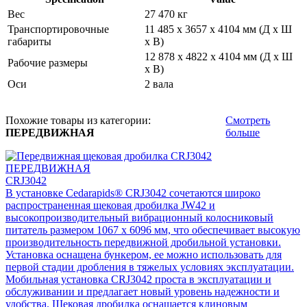
Вес
27 470 кг
Транспортировочные
11 485 x 3657 x 4104 мм (Д x Ш
габариты
x В)
12 878 x 4822 x 4104 мм (Д x Ш
Рабочие размеры
x В)
Оси
2 вала
Похожие товары из категории:
Смотреть
ПЕРЕДВИЖНАЯ
больше
ПЕРЕДВИЖНАЯ
CRJ3042
В установке Cedarapids® CRJ3042 сочетаются широко
распространенная щековая дробилка JW42 и
высокопроизводительный вибрационный колосниковый
питатель размером 1067 x 6096 мм, что обеспечивает высокую
производительность передвижной дробильной установки.
Установка оснащена бункером, ее можно использовать для
первой стадии дробления в тяжелых условиях эксплуатации.
Мобильная установка CRJ3042 проста в эксплуатации и
обслуживании и предлагает новый уровень надежности и
удобства. Щековая дробилка оснащается клиновым